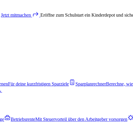
Jetzt
mitmachen
Eröffne zum Schulstart ein Kinderdepot und sich
enen
Für deine kurzfristigen Sparziele
Sparplanrechner
Berechne, wie
 →
rge
Betriebsrente
Mit Steuervorteil über den Arbeitgeber vorsorgen