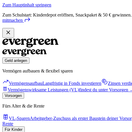
Zum Hauptinhalt springen
Zum Schulstart: Kinderdepot eröffnen, Snackpaket & 50 € gewinnen.
mitmachen
Geld anlegen
Vermögen aufbauen & flexibel sparen
Vermögensaufbau
Langfristig in Fonds investieren
Zinsen verdi
Vermögenswirksame Leistungen (VL)
findest du unter Vorsorgen
Vorsorgen
Fürs Alter & die Rente
VL-Sparen
Arbeitgeber-Zuschuss als erster Baustein deiner Vorso
Rente
Für Kinder