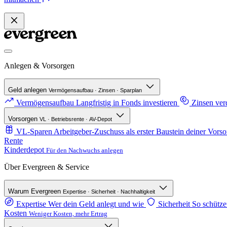
Anlegen & Vorsorgen
Geld anlegen
Vermögensaufbau · Zinsen · Sparplan
Vermögensaufbau
Langfristig in Fonds investieren
Zinsen ve
Vorsorgen
VL · Betriebsrente · AV-Depot
VL-Sparen
Arbeitgeber-Zuschuss als erster Baustein deiner Vorso
Rente
Kinderdepot
Für den Nachwuchs anlegen
Über Evergreen & Service
Warum Evergreen
Expertise · Sicherheit · Nachhaltigkeit
Expertise
Wer dein Geld anlegt und wie
Sicherheit
So schütze
Kosten
Weniger Kosten, mehr Ertrag