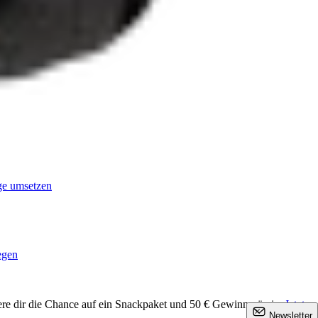
age umsetzen
egen
ere dir die Chance auf ein Snackpaket und 50 € Gewinnprämie.
Jetzt
×
Newsletter