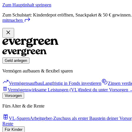
Zum Hauptinhalt springen
Zum Schulstart: Kinderdepot eröffnen, Snackpaket & 50 € gewinnen.
mitmachen
Geld anlegen
Vermögen aufbauen & flexibel sparen
Vermögensaufbau
Langfristig in Fonds investieren
Zinsen verdi
Vermögenswirksame Leistungen (VL)
findest du unter Vorsorgen
Vorsorgen
Fürs Alter & die Rente
VL-Sparen
Arbeitgeber-Zuschuss als erster Baustein deiner Vorso
Rente
Für Kinder