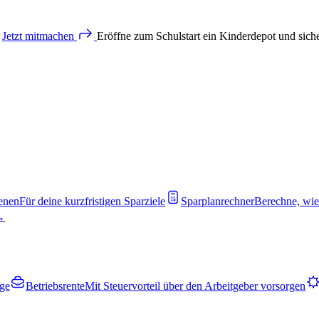
Jetzt
mitmachen
Eröffne zum Schulstart ein Kinderdepot und sich
enen
Für deine kurzfristigen Sparziele
Sparplanrechner
Berechne, wie
 →
rge
Betriebsrente
Mit Steuervorteil über den Arbeitgeber vorsorgen