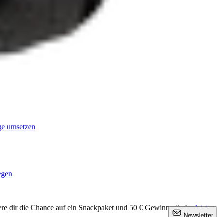
age umsetzen
egen
ere dir die Chance auf ein Snackpaket und 50 € Gewinnprämie.
Jetzt
×
Newsletter