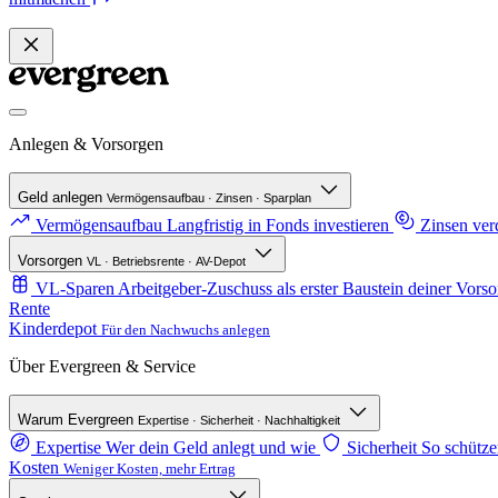
Anlegen & Vorsorgen
Geld anlegen
Vermögensaufbau · Zinsen · Sparplan
Vermögensaufbau
Langfristig in Fonds investieren
Zinsen ve
Vorsorgen
VL · Betriebsrente · AV-Depot
VL-Sparen
Arbeitgeber-Zuschuss als erster Baustein deiner Vorso
Rente
Kinderdepot
Für den Nachwuchs anlegen
Über Evergreen & Service
Warum Evergreen
Expertise · Sicherheit · Nachhaltigkeit
Expertise
Wer dein Geld anlegt und wie
Sicherheit
So schütze
Kosten
Weniger Kosten, mehr Ertrag