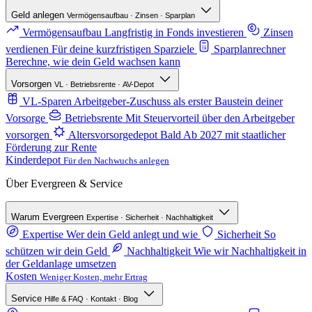
Geld anlegen
Vermögensaufbau · Zinsen · Sparplan
Vermögensaufbau
Langfristig in Fonds investieren
Zinsen
verdienen
Für deine kurzfristigen Sparziele
Sparplanrechner
Berechne, wie dein Geld wachsen kann
Vorsorgen
VL · Betriebsrente · AV-Depot
VL-Sparen
Arbeitgeber-Zuschuss als erster Baustein deiner
Vorsorge
Betriebsrente
Mit Steuervorteil über den Arbeitgeber
vorsorgen
Altersvorsorgedepot
Bald
Ab 2027 mit staatlicher
Förderung zur Rente
Kinderdepot
Für den Nachwuchs anlegen
Über Evergreen & Service
Warum Evergreen
Expertise · Sicherheit · Nachhaltigkeit
Expertise
Wer dein Geld anlegt und wie
Sicherheit
So
schützen wir dein Geld
Nachhaltigkeit
Wie wir Nachhaltigkeit in
der Geldanlage umsetzen
Kosten
Weniger Kosten, mehr Ertrag
Service
Hilfe & FAQ · Kontakt · Blog