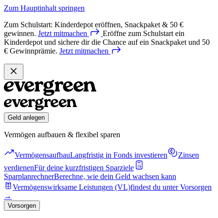
Zum Hauptinhalt springen
Zum Schulstart: Kinderdepot eröffnen, Snackpaket & 50 €
gewinnen.
Jetzt
mitmachen
Eröffne zum Schulstart ein
Kinderdepot und sichere dir die Chance auf ein Snackpaket und 50
€ Gewinnprämie.
Jetzt
mitmachen
Geld anlegen
Vermögen aufbauen & flexibel sparen
Vermögensaufbau
Langfristig in Fonds investieren
Zinsen
verdienen
Für deine kurzfristigen Sparziele
Sparplanrechner
Berechne, wie dein Geld wachsen kann
Vermögenswirksame Leistungen (VL)
findest du unter Vorsorgen
→
Vorsorgen