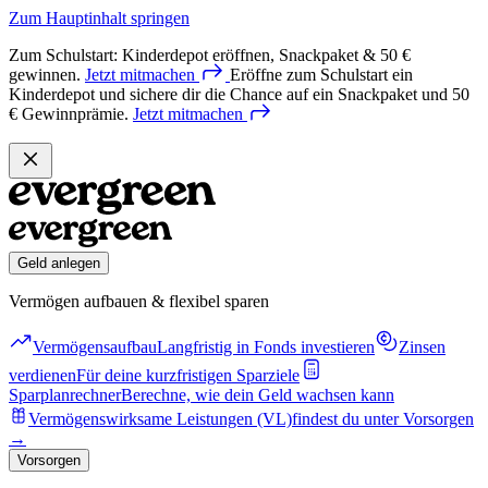
Zum Hauptinhalt springen
Zum Schulstart: Kinderdepot eröffnen, Snackpaket & 50 €
gewinnen.
Jetzt
mitmachen
Eröffne zum Schulstart ein
Kinderdepot und sichere dir die Chance auf ein Snackpaket und 50
€ Gewinnprämie.
Jetzt
mitmachen
Geld anlegen
Vermögen aufbauen & flexibel sparen
Vermögensaufbau
Langfristig in Fonds investieren
Zinsen
verdienen
Für deine kurzfristigen Sparziele
Sparplanrechner
Berechne, wie dein Geld wachsen kann
Vermögenswirksame Leistungen (VL)
findest du unter Vorsorgen
→
Vorsorgen