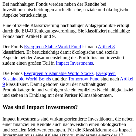
Bei nachhaltigen Fonds werden neben der Rendite bei
Investitionsentscheidungen auch
ethische, soziale und ökologische
Aspekte
berücksichtigt.
Eine offizielle Klassifizierung nachhaltiger Anlageprodukte erfolgt
durch die EU-Offenlegungsverordnug. Sie klassifiziert nachhaltige
Fonds nach Artikel 8 und 9.
Der Fonds
Evergreen Stable World Fund
ist nach
Artikel 8
klassifiziert. Er berücksichtigt damit ökologische und soziale
Aspekte bei der Zusammenstellung des Portfolios und investiert
zudem einen großen Teil in
Impact Investments
.
Die Fonds
Evergreen Sustainable World Stocks
,
Evergreen
Sustainable World Bonds
und der
Tomorrow Fund
sind nach
Artikel
9
klassifiziert. Damit gehören sie zu der nachhaltigsten
Produktkategorie und verfolgen sie ein explizites Nachhaltigkeitsziel
und stehen in Einklang mit dem Pariser Klimaabkommen.
Was sind Impact Investments?
Impact Investments sind wirkungsorientierte Investitionen, die neben
einer finanziellen Rendite auch nachweislich einen ökologischen
und sozialen Mehrwert erzeugen. Für die Klassifizierung als Impact
Investment muss eine Anlage aktiv zu mindestens einem der 17