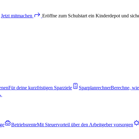
Jetzt
mitmachen
Eröffne zum Schulstart ein Kinderdepot und sich
enen
Für deine kurzfristigen Sparziele
Sparplanrechner
Berechne, wie
 →
rge
Betriebsrente
Mit Steuervorteil über den Arbeitgeber vorsorgen