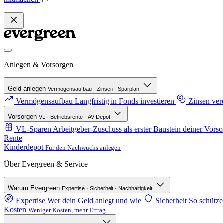
Anlegen & Vorsorgen
Geld anlegen
Vermögensaufbau · Zinsen · Sparplan
Vermögensaufbau
Langfristig in Fonds investieren
Zinsen ve
Vorsorgen
VL · Betriebsrente · AV-Depot
VL-Sparen
Arbeitgeber-Zuschuss als erster Baustein deiner Vorso
Rente
Kinderdepot
Für den Nachwuchs anlegen
Über Evergreen & Service
Warum Evergreen
Expertise · Sicherheit · Nachhaltigkeit
Expertise
Wer dein Geld anlegt und wie
Sicherheit
So schütze
Kosten
Weniger Kosten, mehr Ertrag