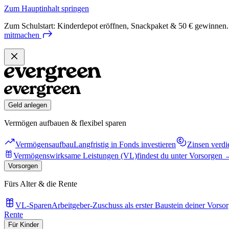
Zum Hauptinhalt springen
Zum Schulstart: Kinderdepot eröffnen, Snackpaket & 50 € gewinnen.
mitmachen
Geld anlegen
Vermögen aufbauen & flexibel sparen
Vermögensaufbau
Langfristig in Fonds investieren
Zinsen verdi
Vermögenswirksame Leistungen (VL)
findest du unter Vorsorgen
Vorsorgen
Fürs Alter & die Rente
VL-Sparen
Arbeitgeber-Zuschuss als erster Baustein deiner Vorso
Rente
Für Kinder