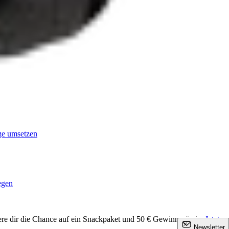
age umsetzen
egen
ere dir die Chance auf ein Snackpaket und 50 € Gewinnprämie.
Jetzt
×
Newsletter