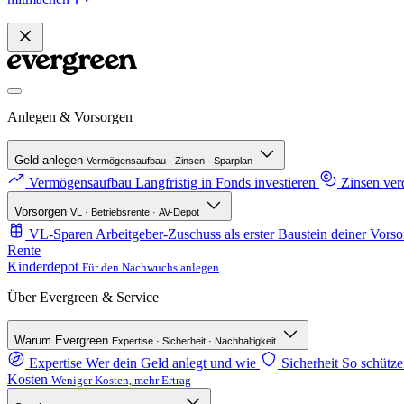
Anlegen & Vorsorgen
Geld anlegen
Vermögensaufbau · Zinsen · Sparplan
Vermögensaufbau
Langfristig in Fonds investieren
Zinsen ve
Vorsorgen
VL · Betriebsrente · AV-Depot
VL-Sparen
Arbeitgeber-Zuschuss als erster Baustein deiner Vorso
Rente
Kinderdepot
Für den Nachwuchs anlegen
Über Evergreen & Service
Warum Evergreen
Expertise · Sicherheit · Nachhaltigkeit
Expertise
Wer dein Geld anlegt und wie
Sicherheit
So schütze
Kosten
Weniger Kosten, mehr Ertrag