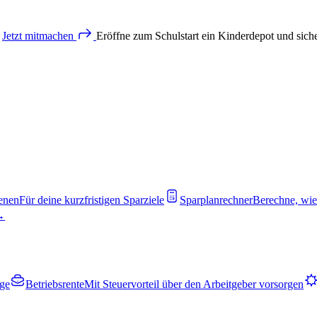
Jetzt
mitmachen
Eröffne zum Schulstart ein Kinderdepot und sich
enen
Für deine kurzfristigen Sparziele
Sparplanrechner
Berechne, wie
 →
rge
Betriebsrente
Mit Steuervorteil über den Arbeitgeber vorsorgen