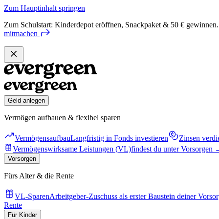
Zum Hauptinhalt springen
Zum Schulstart: Kinderdepot eröffnen, Snackpaket & 50 € gewinnen.
mitmachen
Geld anlegen
Vermögen aufbauen & flexibel sparen
Vermögensaufbau
Langfristig in Fonds investieren
Zinsen verdi
Vermögenswirksame Leistungen (VL)
findest du unter Vorsorgen
Vorsorgen
Fürs Alter & die Rente
VL-Sparen
Arbeitgeber-Zuschuss als erster Baustein deiner Vorso
Rente
Für Kinder