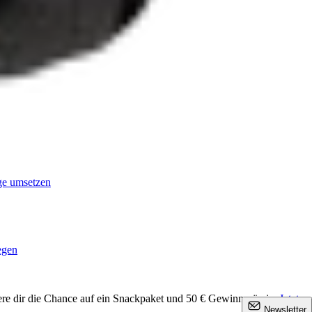
age umsetzen
egen
ere dir die Chance auf ein Snackpaket und 50 € Gewinnprämie.
Jetzt
×
Newsletter