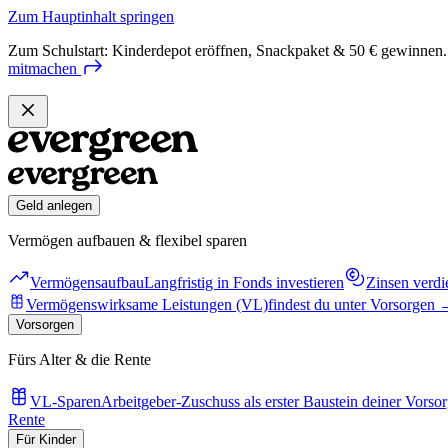
Zum Hauptinhalt springen
Zum Schulstart: Kinderdepot eröffnen, Snackpaket & 50 € gewinnen.
mitmachen
Geld anlegen
Vermögen aufbauen & flexibel sparen
Vermögensaufbau
Langfristig in Fonds investieren
Zinsen verdi
Vermögenswirksame Leistungen (VL)
findest du unter Vorsorgen
Vorsorgen
Fürs Alter & die Rente
VL-Sparen
Arbeitgeber-Zuschuss als erster Baustein deiner Vorso
Rente
Für Kinder