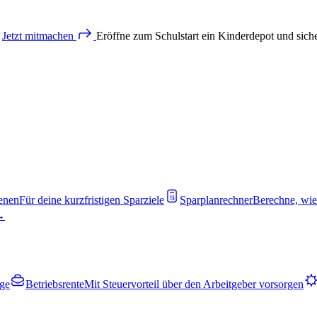
Jetzt
mitmachen
Eröffne zum Schulstart ein Kinderdepot und sich
enen
Für deine kurzfristigen Sparziele
Sparplanrechner
Berechne, wie
 →
rge
Betriebsrente
Mit Steuervorteil über den Arbeitgeber vorsorgen