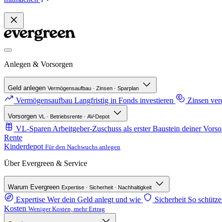
Anlegen & Vorsorgen
Geld anlegen
Vermögensaufbau · Zinsen · Sparplan
Vermögensaufbau
Langfristig in Fonds investieren
Zinsen ve
Vorsorgen
VL · Betriebsrente · AV-Depot
VL-Sparen
Arbeitgeber-Zuschuss als erster Baustein deiner Vorso
Rente
Kinderdepot
Für den Nachwuchs anlegen
Über Evergreen & Service
Warum Evergreen
Expertise · Sicherheit · Nachhaltigkeit
Expertise
Wer dein Geld anlegt und wie
Sicherheit
So schütze
Kosten
Weniger Kosten, mehr Ertrag