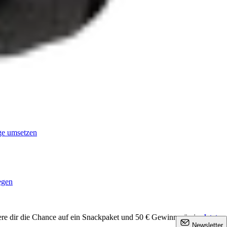
age umsetzen
egen
ere dir die Chance auf ein Snackpaket und 50 € Gewinnprämie.
Jetzt
×
Newsletter