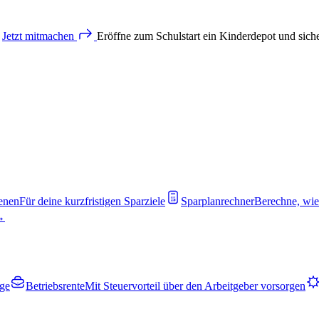
Jetzt
mitmachen
Eröffne zum Schulstart ein Kinderdepot und sich
enen
Für deine kurzfristigen Sparziele
Sparplanrechner
Berechne, wie
 →
rge
Betriebsrente
Mit Steuervorteil über den Arbeitgeber vorsorgen