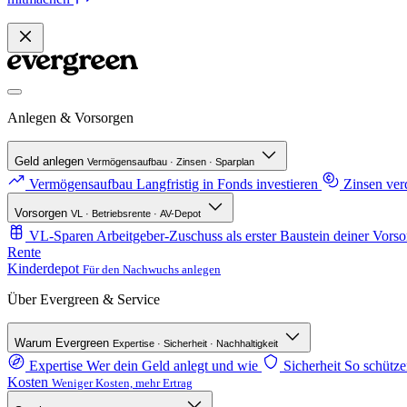
Anlegen & Vorsorgen
Geld anlegen
Vermögensaufbau · Zinsen · Sparplan
Vermögensaufbau
Langfristig in Fonds investieren
Zinsen ve
Vorsorgen
VL · Betriebsrente · AV-Depot
VL-Sparen
Arbeitgeber-Zuschuss als erster Baustein deiner Vorso
Rente
Kinderdepot
Für den Nachwuchs anlegen
Über Evergreen & Service
Warum Evergreen
Expertise · Sicherheit · Nachhaltigkeit
Expertise
Wer dein Geld anlegt und wie
Sicherheit
So schütze
Kosten
Weniger Kosten, mehr Ertrag