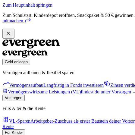
Zum Hauptinhalt springen
Zum Schulstart: Kinderdepot eröffnen, Snackpaket & 50 € gewinnen.
mitmachen
Geld anlegen
Vermögen aufbauen & flexibel sparen
Vermögensaufbau
Langfristig in Fonds investieren
Zinsen verdi
Vermögenswirksame Leistungen (VL)
findest du unter Vorsorgen
Vorsorgen
Fürs Alter & die Rente
VL-Sparen
Arbeitgeber-Zuschuss als erster Baustein deiner Vorso
Rente
Für Kinder