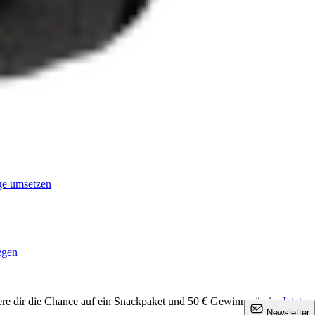
age umsetzen
egen
ere dir die Chance auf ein Snackpaket und 50 € Gewinnprämie.
Jetzt
×
Newsletter